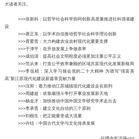
大读者关注。
>>>
张新科：以哲学社会科学协同创新高质量推进社科强省建
设
>>>
唐正东：以学术自信推动哲学社会科学理论创新
>>>
胥爱贵：大力构建农业农村现代化重要支撑
>>>
于津平：在开放发展上争做表率
>>>
成伯清：提高社会文明程度必须更加注重公平正义
>>>
范从来：打造公平效率兼顾的区域共富现代化发展新格局
>>>
李侃桢：深入学习领会党的二十大精神 为谱写“强富美
高”新江苏现代化建设新篇章贡献力量
>>>
沈和：着力推动江苏城镇现代化建设走在前列
>>>
周建超：依靠顽强斗争打开事业发展新天地
>>>
杨金才：加快推动中国外国文学研究学术走出去
>>>
李承贵：建立文化自信的三个原则
>>>
刘根生：把正能量变成大流量
>>>
许结：中国古代文学与文化传承发展
社团会长访谈
<<<