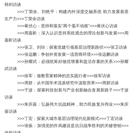
韩剑访谈
>>>
丁荣余、刘艳平：构建内外深度交融系统 助力发展新质
生产力
>>>
丁荣余访谈
>>>
蒋伏心：坚持和落实“两个毫不动摇”
>>>
蒋伏心访谈
>>>
周嘉昕：深入认识坚持系统观念的理论创新与发展
>>>
周
嘉昕访谈
>>>
张卫、刘玢：探索党建引领基层治理新路径
>>>
张卫访谈
>>>
张远鹏：争创外资发展一流营商环境
>>>
张远鹏访谈
>>>
孙耀武：必须统筹好做优增量和盘活存量的关系
>>>
孙耀
武访谈
>>>
徐军：做教育家精神的忠实践行者
>>>
徐军访谈
>>>
周群：从中国学术流派研究中汲取营养
>>>
周群
访谈
>>>
于波：探索科技创新与产业创新融合发展新路子
>>>
于波
访谈
>>>
朱庆葆：弘扬伟大抗战精神，助力民族复兴伟业
>>>
朱庆
葆
访谈
>>>
丁宏：探索大城市基层治理现代化新模式
>>>
丁宏
访谈
>>>
张振：加强党的作风建设是抗日战争胜利的关键密钥
>>>
张振访谈