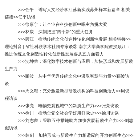
>>>
任平：谱写人文经济学江苏新实践苏州样本新篇章
相关
链接>>
任平访谈
>>>
徐康宁：让企业在科技创新中唱主角挑大梁
>>>
林康：深刻把握“四个新”的重大任务
>>>
顾江：推动传统文化创造性转化创新性发展
相关链接>>
理论抖音 | 省社科联学术社团专家谈② 南京大学商学院教授顾江：
推进传统文化创造性转化创新性发展要从五方面着力
>>>
沈坤荣：深化数字技术创新与应用，加快形成和发展新质
生产力
>>>
郦波：从中华优秀传统文化中汲取智慧与力量
>>
郦波
访
谈
>>>
周义程：充分激发新型研发机构的科技创新活力
>>
周议
程访谈
>>>
张亮：唯物史观视域中的新质生产力
>>>
张亮访谈
>>>
徐川：推动全党全社会学好用好党史
>>>
徐川访谈
>>>
刘志彪：采取五种措施助力加快发展新质生产力
>>>
刘志
彪访谈
>>>
韩剑：加快形成与新质生产力相适应的开放创新生态
>>>