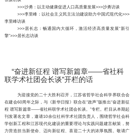
>>>
沙勇：以主动健康促进人口高质量发展
>>>
沙勇访谈
>>>
李里峰：以社会主义民主法治建设助力中国式现代化
>>>
李里峰访谈
>>>
居长志：畅通国内大循环，激活经济高质量发展“新引
擎”
>>>
居长志
访谈
“奋进新征程 谱写新篇章——省社科
联学术社团会长谈”开栏的话
为迎接党的二十大胜利召开，江苏省哲学社会科学界联合会
在建会60周年之际
，与《新华日报》联合在
“政声”版推出“奋进新征
程 谱写新篇章——省社科联学术社团会长谈。
”专栏。栏目从本期起
刊发署名文章，邀请10余位社科学术社团负责人，围绕哲学社会科
学创新工程和江苏现代化建设的重要理论与实践问题建言献策，努
力营造担当新使命、迈向新征程、喜迎二十大的浓厚氛围。敬请广