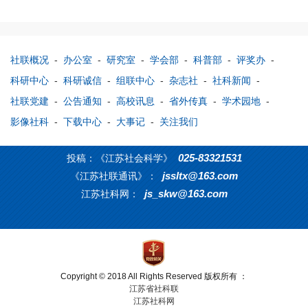
社联概况
-
办公室
-
研究室
-
学会部
-
科普部
-
评奖办
-
科研中心
-
科研诚信
-
组联中心
-
杂志社
-
社科新闻
-
社联党建
-
公告通知
-
高校讯息
-
省外传真
-
学术园地
-
影像社科
-
下载中心
-
大事记
-
关注我们
025-83321531
投稿：《江苏社会科学》
jssltx@163.com
《江苏社联通讯》：
js_skw@163.com
江苏社科网：
Copyright © 2018 All Rights Reserved 版权所有 ：
江苏省社科联
江苏社科网