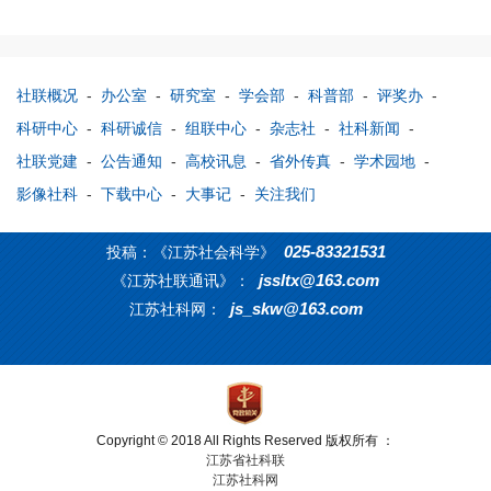
社联概况
-
办公室
-
研究室
-
学会部
-
科普部
-
评奖办
-
科研中心
-
科研诚信
-
组联中心
-
杂志社
-
社科新闻
-
社联党建
-
公告通知
-
高校讯息
-
省外传真
-
学术园地
-
影像社科
-
下载中心
-
大事记
-
关注我们
025-83321531
投稿：《江苏社会科学》
jssltx@163.com
《江苏社联通讯》：
js_skw@163.com
江苏社科网：
Copyright © 2018 All Rights Reserved 版权所有 ：
江苏省社科联
江苏社科网