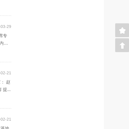
-03-29
席专
内
-02-21
： 赵
...
-02-21
究基地