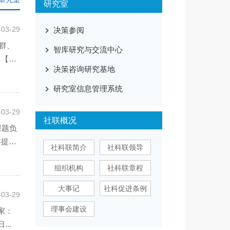
研究室
-03-29
决策参阅
群、
智库研究与交流中心
 【内
决策咨询研究基地
研究室信息管理系统
-03-29
社联概况
课题负
容提
社科联简介
社科联领导
组织机构
社科联章程
大事记
社科促进条例
-03-29
理事会建设
家：
..