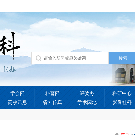
学会部
科普部
评奖办
科研中心
高校讯息
省外传真
学术园地
影像社科
首页
>