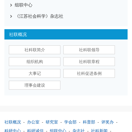
组联中心
《江苏社会科学》杂志社
社联概况
社科联简介
社科联领导
组织机构
社科联章程
大事记
社科促进条例
理事会建设
社联概况
-
办公室
-
研究室
-
学会部
-
科普部
-
评奖办
-
科研中心
-
科研诚信
-
组联中心
-
杂志社
-
社科新闻
-