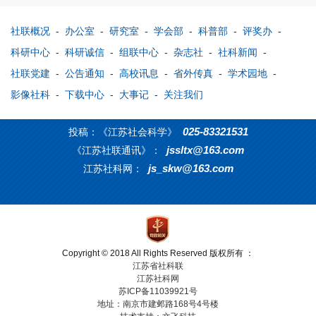
社联概况
-
办公室
-
研究室
-
学会部
-
科普部
-
评奖办
-
科研中心
-
科研诚信
-
组联中心
-
杂志社
-
社科新闻
-
社联党建
-
公告通知
-
高校讯息
-
省外传真
-
学术园地
-
影像社科
-
下载中心
-
大事记
-
关注我们
025-83321531
投稿：《江苏社会科学》
jssltx@163.com
《江苏社联通讯》：
js_skw@163.com
江苏社科网：
Copyright © 2018 All Rights Reserved 版权所有 ：
江苏省社科联
江苏社科网
苏ICP备11039921号
地址：南京市建邺路168号4号楼