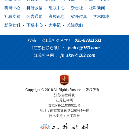
科研中心
-
科研诚信
-
组联中心
-
杂志社
-
社科新闻
-
社联党建
-
公告通知
-
高校讯息
-
省外传真
-
学术园地
-
影像社科
-
下载中心
-
大事记
-
关注我们
025-83321531
投稿：《江苏社会科学》
jssltx@163.com
《江苏社联通讯》：
js_skw@163.com
江苏社科网：
Copyright © 2018 All Rights Reserved 版权所有 ：
江苏省社科联
江苏社科网
苏ICP备11039921号
地址：南京市建邺路168号4号楼
技术支持：文飞科技