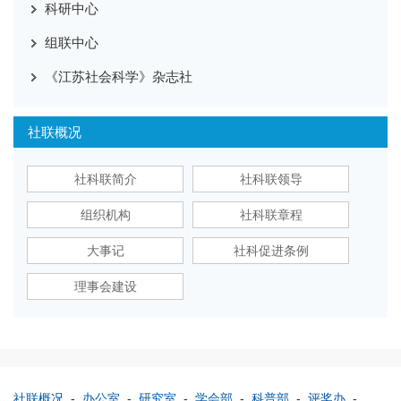
科研中心
组联中心
《江苏社会科学》杂志社
社联概况
社科联简介
社科联领导
组织机构
社科联章程
大事记
社科促进条例
理事会建设
社联概况
-
办公室
-
研究室
-
学会部
-
科普部
-
评奖办
-