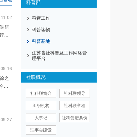
科普部
-11-02
科普工作
地调研
科普读物
行了
科普基地
江苏省社科普及工作网络管
理平台
-09-16
社联概况
席徐之
今年
社科联简介
社科联领导
组织机构
社科联章程
大事记
社科促进条例
-09-27
理事会建设