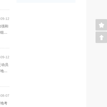
-09-12
加强和
经组织
-09-12
泛动员
基地创
-08-07
基地考