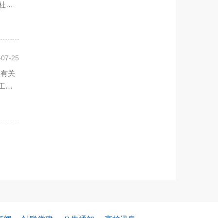
社科
-07-25
联有关
工