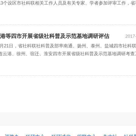
13个设区市社科联相关工作人员及有关专家、学者参加评审工作，省
监督。 本次评审工作共分两个阶段进行。 上午，评...
港等四市开展省级社科普及示范基地调研评估
2017
日至7月21日，省社科联社科普及部率南通、扬州、泰州、盐城四市社科
连云港、徐州、宿迁、淮安四市开展省级社科普及示范基地调研考查
科联开展省级社科普及示范基地调研考查计划的一部分。本...