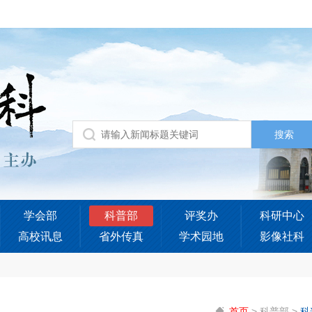
学会部
科普部
评奖办
科研中心
高校讯息
省外传真
学术园地
影像社科
首页
>
科普部
>
科