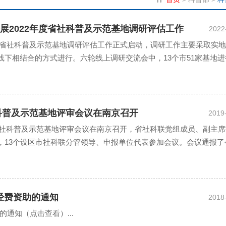
展2022年度省社科普及示范基地调研评估工作
2022
4日，省社科普及示范基地调研评估工作正式启动，调研工作主要采取实
线下相结合的方式进行。六轮线上调研交流会中，13个市51家基地进
联社科普及工作有关同志，设区市社科联分管领导，相关...
社科普及示范基地评审会议在南京召开
2019
日，省社科普及示范基地评审会议在南京召开，省社科联党组成员、副主
，13个设区市社科联分管领导、申报单位代表参加会议。会议通报了
申报与复评情况，对新申报的74家单位进行了分组陈述和...
经费资助的通知
2018
通知（点击查看）...