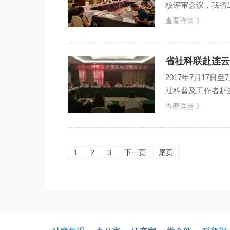
核评审会议，我省
联机关纪委派员全程
查看详情 》
省社科联赴连云
2017年7月17
社科普及工作者赴
作。 这是今年省社
查看详情 》
1
2
3
下一页
尾页