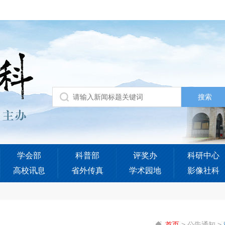
学会部
科普部
评奖办
科研中心
高校讯息
省外传真
学术园地
影像社科
首页
>
公告通知
>