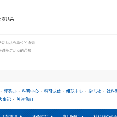
比赛结果
研学活动承办单位的通知
讲座进基层活动的通知
-
评奖办
-
科研中心
-
科研诚信
-
组联中心
-
杂志社
-
社科
大事记
-
关注我们
江苏市县
学会网站
常用网站
社科联公众