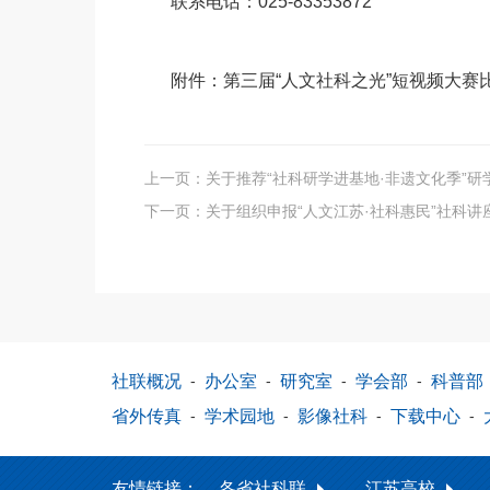
联系电话：025-83353872
附件：
第三届“人文社科之光”短视频大赛
上一页：
关于推荐“社科研学进基地·非遗文化季”
下一页：
关于组织申报“人文江苏·社科惠民”社科
社联概况
-
办公室
-
研究室
-
学会部
-
科普部
省外传真
-
学术园地
-
影像社科
-
下载中心
-
友情链接：
各省社科联
江苏高校