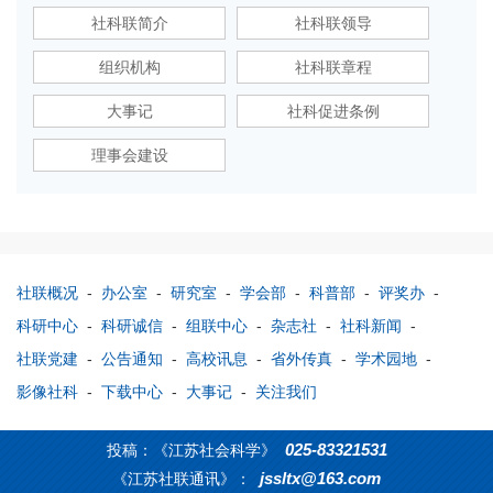
社科联简介
社科联领导
组织机构
社科联章程
大事记
社科促进条例
理事会建设
社联概况
-
办公室
-
研究室
-
学会部
-
科普部
-
评奖办
-
科研中心
-
科研诚信
-
组联中心
-
杂志社
-
社科新闻
-
社联党建
-
公告通知
-
高校讯息
-
省外传真
-
学术园地
-
影像社科
-
下载中心
-
大事记
-
关注我们
025-83321531
投稿：《江苏社会科学》
jssltx@163.com
《江苏社联通讯》：