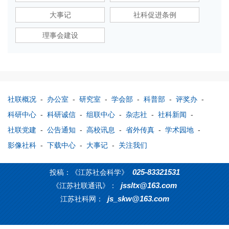
大事记
社科促进条例
理事会建设
社联概况
-
办公室
-
研究室
-
学会部
-
科普部
-
评奖办
-
科研中心
-
科研诚信
-
组联中心
-
杂志社
-
社科新闻
-
社联党建
-
公告通知
-
高校讯息
-
省外传真
-
学术园地
-
影像社科
-
下载中心
-
大事记
-
关注我们
025-83321531
投稿：《江苏社会科学》
jssltx@163.com
《江苏社联通讯》：
js_skw@163.com
江苏社科网：