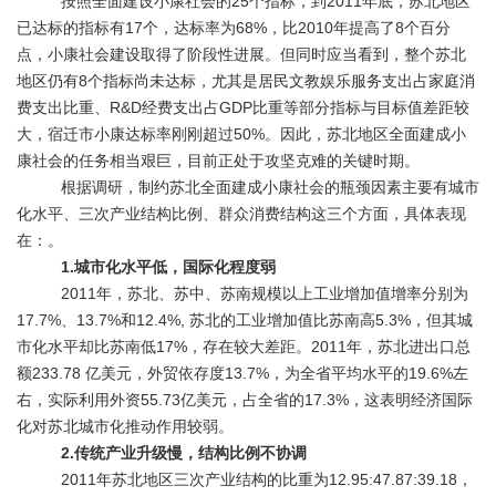
按照全面建设小康社会的25个指标，到2011年底，苏北地区
已达标的指标有17个，达标率为68%，比2010年提高了8个百分
点，小康社会建设取得了阶段性进展。但同时应当看到，整个苏北
地区仍有8个指标尚未达标，尤其是居民文教娱乐服务支出占家庭消
费支出比重、R&D经费支出占GDP比重等部分指标与目标值差距较
大，宿迁市小康达标率刚刚超过50%。因此，苏北地区全面建成小
康社会的任务相当艰巨，目前正处于攻坚克难的关键时期。
根据调研，制约苏北全面建成小康社会的瓶颈因素主要有城市
化水平、三次产业结构比例、群众消费结构这三个方面，具体表现
在：。
1.城市化水平低，国际化程度弱
2011年，苏北、苏中、苏南规模以上工业增加值增率分别为
17.7%、13.7%和12.4%, 苏北的工业增加值比苏南高5.3%，但其城
市化水平却比苏南低17%，存在较大差距。2011年，苏北进出口总
额233.78 亿美元，外贸依存度13.7%，为全省平均水平的19.6%左
右，实际利用外资55.73亿美元，占全省的17.3%，这表明经济国际
化对苏北城市化推动作用较弱。
2.传统产业升级慢，结构比例不协调
2011年苏北地区三次产业结构的比重为12.95:47.87:39.18，