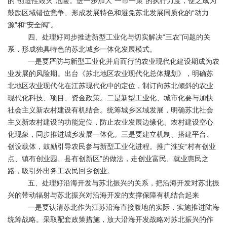
的“创造性毁灭”危险。进一步加大“一市一策”的执行力度，使之成为
鼓励区域错位竞争、形成发展特色和避免苏北发展同质化的“动力
源”和“安全阀”。
四、处理好同步推进新型工业化与切实解决“三农”问题的关
系，形成独具特色的苏北城乡一体化发展模式。
一是要严防与新型工业化并肩而行的农业现代化建设期成为农
业发展的风险期。出台《苏北地区农业现代化总体规划》，明确苏
北地区农业现代化在江苏现代化中的定位，制订向苏北倾斜的农业
现代化科技、项目、资金政策。二是新型工业化、城市化要与加快
社会主义新农村建设有机结合。统筹城乡区域发展，明确苏北社会
主义新农村建设的功能定位，防止农业发展边缘化、农村建设空心
化现象，同步推进城乡发展一体化。三是要建立机制、搭建平台、
创设载体，鼓励引导农民参与新型工业化进程。推广淮安“村有创业
点、镇有创业园、县有创新区”的做法，走创业富民、就业惠民之
路，吸引外出务工农民回乡创业。
五、处理好沿海开发与苏北振兴的关系，把沿海开发对苏北振
兴的带动辐射与苏北振兴对沿海开发的支撑保障有机结合起来
一是要认清苏北作为江苏沿海直接腹地的实际，实施推进陆海
统筹战略。采取配套政策措施，放大沿海开发战略对苏北振兴的作