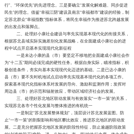
行”、“环保优先”的先进理念。三是要确立“发展化解难题、同步促进
民生”的理念。借鉴“幸福江阴”建设及南京“幸福都市”建设的经验，制
定苏北群众“幸福指数”指标体系，将民生幸福作为推进苏北跨越发展
的出发点和落脚点。
二、处理好小康社会建设与率先实现基本现代化的衔接关系，
根据苏北县域实际实施差别化发展战略，在全面建成小康社会的进
程中试点开启基本实现现代化新征程
一是未达小康的县（市）要坚定不移地把全面建成小康社会作
为“十二五”期间必须完成的硬性任务。根据自身实际，瞄准指标，积
极创造条件，夯实向基本实现现代化迈进的基础。二是已达小康的
县（市）要不失时机地试点启动率先实现基本现代化的各项工作。
探索基本现代化指标体系对发展的导向、激励和监测作用；发挥对
周边县（市）的示范和辐射效应，带动区域经济社会的发展。
三、处理好苏北地区联动发展与有效落实“一市一策”的关系，
实现苏北各市个性化发展与整体推进的有机统一
一是制定“苏北发展整体规划”，顶层设计苏北发展蓝图。防
止“一市一策”的割裂影响和地区攀比效应，推进苏北地区的联动发
展。二是充分把握苏北地区发展的阶段性特征，防止逾越阶段政策