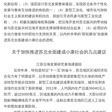
化新征程；（3）顶层设计苏北发展整体规划，实现苏北各市个性化
发展与整体互动推进的有机统一；（4）新型工业化、城市化与加快
社会主义新农村建设有机结合，鼓励引导农民参与新型工业化进
程；（5）积极实施陆海统筹战略，把沿海开发对苏北振兴的带动辐
射与苏北振兴对沿海开发的支撑保障有机结合起来；（6）处理好内
生动力激发与外部动力支持的关系，以内外并举的“双轮驱动”加速推
进苏北全面建成小康社会的进程。
关于加快推进苏北全面建成小康社会的几点建议
江苏沿海发展研究基地课题组
近些年来，特别是经过“十一五”的奋斗，苏北地区区域经济综
合实力有了明显提升，以劳动密集型和资源密集型为主体的传统产
业转型升级步伐加快，新型工业化建设成果初见端倪，城市化和农
业现代化实现了新的突破。2011年，人均国内生产总值36040元人
民币，超过5000美元，区域发展的内生动力不断增强，大部分经济
指标增幅继续高于全省平均水平，这标志着苏北地区已进入工业化
中前期加速发展阶段。