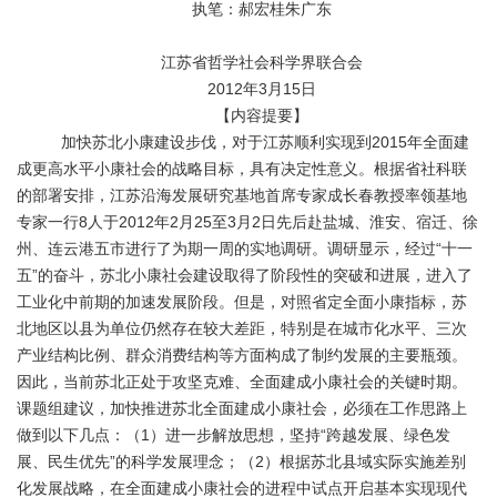
执笔：郝宏桂朱广东
江苏省哲学社会科学界联合会
2012年3月15日
【内容提要】
加快苏北小康建设步伐，对于江苏顺利实现到2015年全面建
成更高水平小康社会的战略目标，具有决定性意义。根据省社科联
的部署安排，江苏沿海发展研究基地首席专家成长春教授率领基地
专家一行8人于2012年2月25至3月2日先后赴盐城、淮安、宿迁、徐
州、连云港五市进行了为期一周的实地调研。调研显示，经过“十一
五”的奋斗，苏北小康社会建设取得了阶段性的突破和进展，进入了
工业化中前期的加速发展阶段。但是，对照省定全面小康指标，苏
北地区以县为单位仍然存在较大差距，特别是在城市化水平、三次
产业结构比例、群众消费结构等方面构成了制约发展的主要瓶颈。
因此，当前苏北正处于攻坚克难、全面建成小康社会的关键时期。
课题组建议，加快推进苏北全面建成小康社会，必须在工作思路上
做到以下几点：（1）进一步解放思想，坚持“跨越发展、绿色发
展、民生优先”的科学发展理念；（2）根据苏北县域实际实施差别
化发展战略，在全面建成小康社会的进程中试点开启基本实现现代