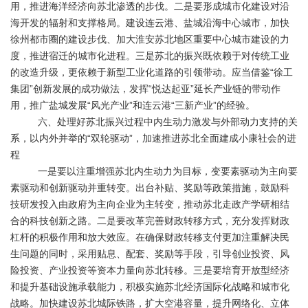
用，推进海洋经济向苏北渗透的步伐。二是要形成城市化建设对沿
海开发的辐射和支撑格局。建设连云港、盐城沿海中心城市，加快
徐州都市圈的建设步伐、加大淮安苏北地区重要中心城市建设的力
度，推进宿迁的城市化进程。三是苏北的振兴既依赖于对传统工业
的改造升级，更依赖于新型工业化道路的引领带动。应当借鉴“徐工
集团”创新发展的成功做法，发挥“悦达起亚”延长产业链的带动作
用，推广盐城发展“风光产业”和连云港“三新产业”的经验。
六、处理好苏北振兴过程中内生动力激发与外部动力支持的关
系，以内外并举的“双轮驱动”，加速推进苏北全面建成小康社会的进
程
一是要以注重增强苏北内生动力为目标，变要素驱动为主向要
素驱动和创新驱动并重转变。出台补贴、奖励等政策措施，鼓励科
技研发投入由政府为主向企业为主转变，推动苏北走政产学研相结
合的科技创新之路。二是要改革完善财政转移方式，充分发挥财政
杠杆的积极作用和放大效应。在确保财政转移支付更加注重解决民
生问题的同时，采用贴息、配套、奖励等手段，引导创业投资、风
险投资、产业投资等资本力量向苏北转移。三是要培育开放型经济
和提升基础设施承载能力，积极实施苏北经济国际化战略和城市化
战略。加快建设苏北城际铁路，扩大空港容量，提升网络化、立体