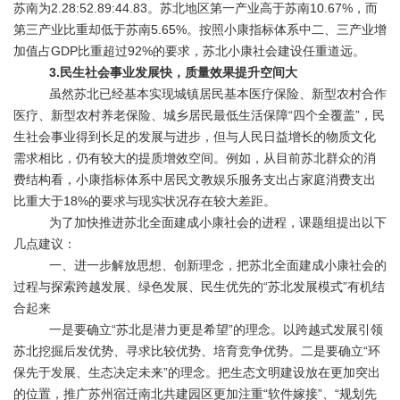
苏南为2.28:52.89:44.83。苏北地区第一产业高于苏南10.67%，而
第三产业比重却低于苏南5.65%。按照小康指标体系中二、三产业增
加值占GDP比重超过92%的要求，苏北小康社会建设任重道远。
3.民生社会事业发展快，质量效果提升空间大
虽然苏北已经基本实现城镇居民基本医疗保险、新型农村合作
医疗、新型农村养老保险、城乡居民最低生活保障“四个全覆盖”，民
生社会事业得到长足的发展与进步，但与人民日益增长的物质文化
需求相比，仍有较大的提质增效空间。例如，从目前苏北群众的消
费结构看，小康指标体系中居民文教娱乐服务支出占家庭消费支出
比重大于18%的要求与现实状况存在较大差距。
为了加快推进苏北全面建成小康社会的进程，课题组提出以下
几点建议：
一、进一步解放思想、创新理念，把苏北全面建成小康社会的
过程与探索跨越发展、绿色发展、民生优先的“苏北发展模式”有机结
合起来
一是要确立“苏北是潜力更是希望”的理念。以跨越式发展引领
苏北挖掘后发优势、寻求比较优势、培育竞争优势。二是要确立“环
保先于发展、生态决定未来”的理念。把生态文明建设放在更加突出
的位置，推广苏州宿迁南北共建园区更加注重“软件嫁接”、“规划先