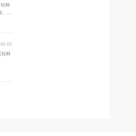
市社科
部、市
-02-02
区社科