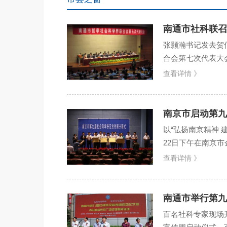
南通市社科联召
张颢瀚书记发去贺信
合会第七次代表大
论研究、学术交流
查看详情 》
南京市启动第九
以“弘扬南京精神 
22日下午在南京
宁，省社科联党组书
查看详情 》
南通市举行第九
百名社科专家现场开展咨询服务 9月15日上午，南