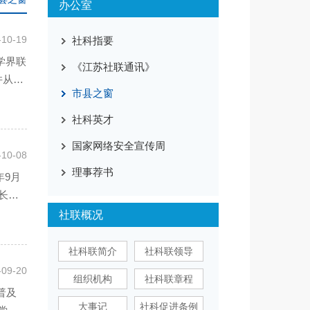
办公室
-10-19
社科指要
学界联
《江苏社联通讯》
并从理
市县之窗
社科英才
国家网络安全宣传周
-10-08
理事荐书
年9月
长徐
社联概况
社科联简介
社科联领导
-09-20
组织机构
社科联章程
大事记
社科促进条例