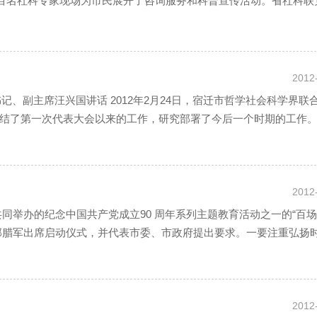
百名社科专家现场为市民展开了咨询服务和科普宣传活动。省社科联
兴国和南通市委副书记陈斌，市委常委、宣传部长章树山，...
2012
书记、副主席汪兴国讲话 2012年2月24日，宿迁市哲学社会科学界联
结了第一次代表大会以来的工作，研究部署了今后一个时期的工作
2012
部门共同举办的纪念中国共产党成立90 周年系列主题教育活动之一的“百
腊军出席启动仪式，并代表市委、市政府提出要求。一要注重弘扬时代
2012