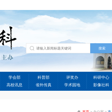
学会部
科普部
评奖办
科研中心
高校讯息
省外传真
学术园地
影像社科
首页
>
办公室
>
市