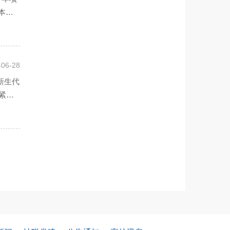
本一
-06-28
新生代
紧