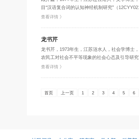
目“汉语复合词的认知神经机制研究”（12CYY
致，在...
查看详情 》
龙书芹
龙书芹，1973年生，江苏涟水人，社会学博士
农民工对社会不平等现象的社会心态及引导研究”（
张”只是...
查看详情 》
首页
上一页
1
2
3
4
5
6