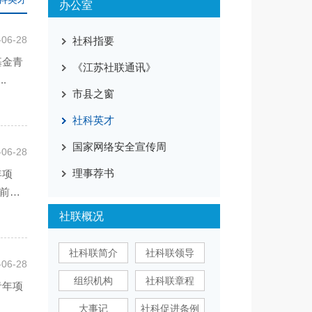
办公室
-06-28
社科指要
基金青
《江苏社联通讯》
.
市县之窗
社科英才
国家网络安全宣传周
-06-28
理事荐书
年项
以前史
社联概况
社科联简介
社科联领导
-06-28
组织机构
社科联章程
青年项
大事记
社科促进条例