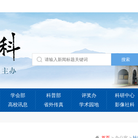
学会部
科普部
评奖办
科研中心
高校讯息
省外传真
学术园地
影像社科
首页
>
办公室
>
社