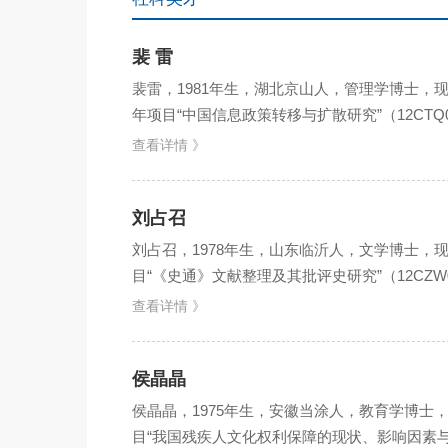
裴 雷
裴雷，1981年生，湖北京山人，管理学博士
年项目“中国信息政策转移与扩散研究”（12CTQ
查看详情 》
刘占召
刘占召，1978年生，山东临沂人，文学博士
目“《史通》文献整理及其批评史研究”（12CZ
书的源...
查看详情 》
侯晶晶
侯晶晶，1975年生，安徽当涂人，教育学博
目“我国残疾人文化权利保障的现状、影响因素与对