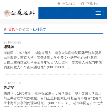
网站首页
|
下载中心
Toggl
navig
首页
>
办公室
>
社科英才
2018-06-28
谢建国
谢建国，1973年生，湖南耒阳人，南京大学商学院国际经济与贸易
系副教授，南京大学－霍普金斯大学中美文化研究中心兼职教授，
目前正主持国家社科基金青年项目“人口红利，要素收入分配与中国
的国际收支不平衡问题研究”（08CJY063）。...
2018-06-28
陈进华
陈进华，1970年生，江苏张家港人，哲学博士，现为苏州大学政治
与公共管理学院副教授。目前正主持国家社科基金青年项目“改善民
生中财富共享的伦理学研究” （08CZX026）。 胡锦涛同志在十七大