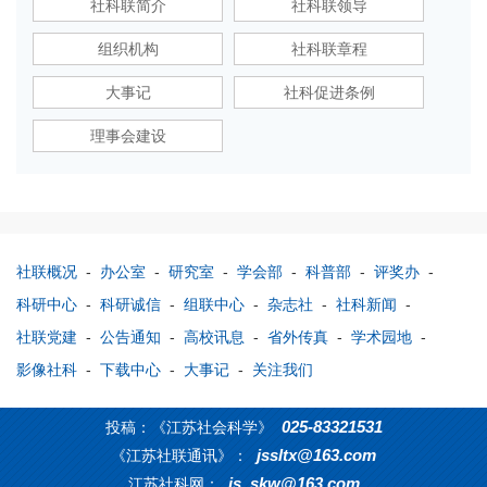
社科联简介
社科联领导
组织机构
社科联章程
大事记
社科促进条例
理事会建设
社联概况
-
办公室
-
研究室
-
学会部
-
科普部
-
评奖办
-
科研中心
-
科研诚信
-
组联中心
-
杂志社
-
社科新闻
-
社联党建
-
公告通知
-
高校讯息
-
省外传真
-
学术园地
-
影像社科
-
下载中心
-
大事记
-
关注我们
025-83321531
投稿：《江苏社会科学》
jssltx@163.com
《江苏社联通讯》：
js_skw@163.com
江苏社科网：