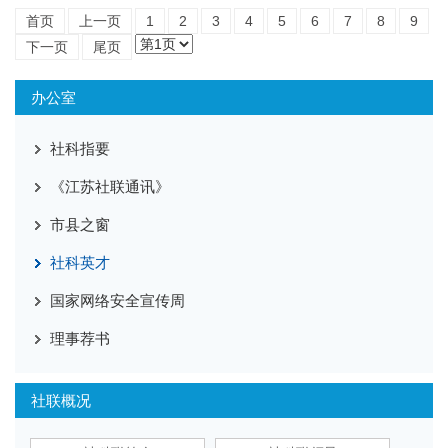
首页
上一页
1
2
3
4
5
6
7
8
9
下一页
尾页
办公室
社科指要
《江苏社联通讯》
市县之窗
社科英才
国家网络安全宣传周
理事荐书
社联概况