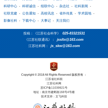
科研中心
-
科研诚信
-
组联中心
-
杂志社
-
社科新闻
-
社联党建
-
公告通知
-
高校讯息
-
省外传真
-
学术园地
-
影像社科
-
下载中心
-
大事记
-
关注我们
025-83321531
投稿：《江苏社会科学》
jssltx@163.com
《江苏社联通讯》：
js_skw@163.com
江苏社科网：
Copyright © 2018 All Rights Reserved 版权所有 ：
江苏省社科联
江苏社科网
苏ICP备11039921号
地址：南京市建邺路168号4号楼
技术支持：文飞科技