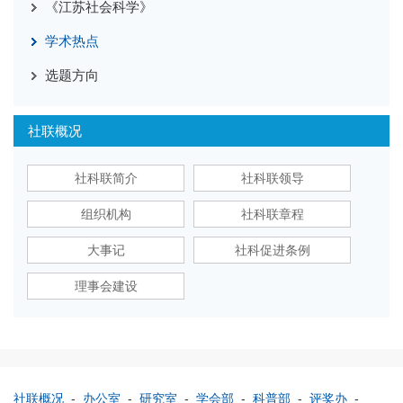
《江苏社会科学》
学术热点
选题方向
社联概况
社科联简介
社科联领导
组织机构
社科联章程
大事记
社科促进条例
理事会建设
社联概况
-
办公室
-
研究室
-
学会部
-
科普部
-
评奖办
-