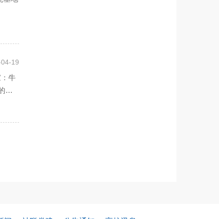
-04-19
家：牛
的重