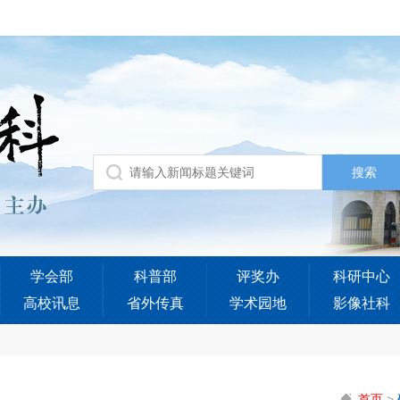
学会部
科普部
评奖办
科研中心
高校讯息
省外传真
学术园地
影像社科
首页
>