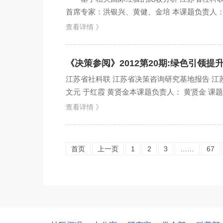
首席专家：洪银兴、黄健、金培 本课题负责人： 
查看详情 》
《决策参阅》2012第20期:绿色引领
江苏省社科联 江苏省决策咨询研究基地报告 江
文元 于红霞 黄贤金本课题负责人： 黄贤金 课题
要标志...
查看详情 》
首页
上一页
1
2
3
……
67