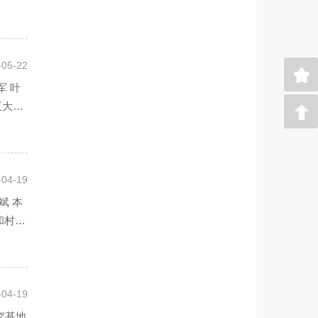
-05-22
军 叶
五大难
-04-19
斌 本
和村卫
-04-19
究基地