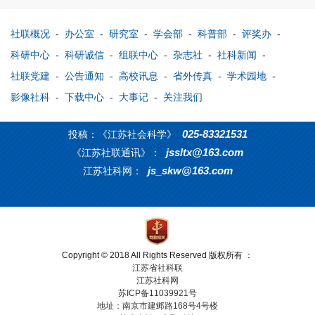
社联概况
-
办公室
-
研究室
-
学会部
-
科普部
-
评奖办
-
科研中心
-
科研诚信
-
组联中心
-
杂志社
-
社科新闻
-
社联党建
-
公告通知
-
高校讯息
-
省外传真
-
学术园地
-
影像社科
-
下载中心
-
大事记
-
关注我们
025-83321531
投稿：《江苏社会科学》
jssltx@163.com
《江苏社联通讯》：
js_skw@163.com
江苏社科网：
Copyright © 2018 All Rights Reserved 版权所有 ：
江苏省社科联
江苏社科网
苏ICP备11039921号
地址：南京市建邺路168号4号楼