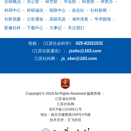
社联概况
-
办公室
-
研究室
-
学会部
-
科普部
-
评奖办
-
科研中心
-
科研诚信
-
组联中心
-
杂志社
-
社科新闻
-
社联党建
-
公告通知
-
高校讯息
-
省外传真
-
学术园地
-
影像社科
-
下载中心
-
大事记
-
关注我们
025-83321531
投稿：《江苏社会科学》
jssltx@163.com
《江苏社联通讯》：
js_skw@163.com
江苏社科网：
Copyright © 2018 All Rights Reserved 版权所有 ：
江苏省社科联
江苏社科网
苏ICP备11039921号
地址：南京市建邺路168号4号楼
技术支持：文飞科技