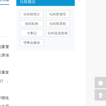
社联概况
社科联简介
社科联领导
组织机构
社科联章程
大事记
社科促进条例
理事会建设
的重要
主席张
质量发
论》，
中国化