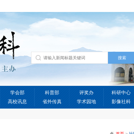
学会部
科普部
评奖办
科研中心
高校讯息
省外传真
学术园地
影像社科
首页
>
社