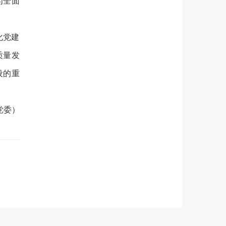
为全面
化党建
质量发
设的重
党委）