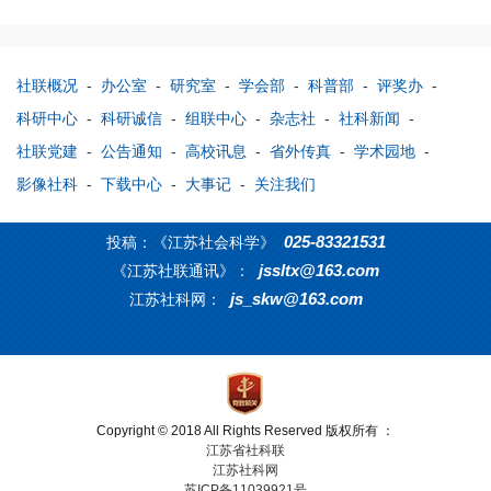
社联概况
-
办公室
-
研究室
-
学会部
-
科普部
-
评奖办
-
科研中心
-
科研诚信
-
组联中心
-
杂志社
-
社科新闻
-
社联党建
-
公告通知
-
高校讯息
-
省外传真
-
学术园地
-
影像社科
-
下载中心
-
大事记
-
关注我们
025-83321531
投稿：《江苏社会科学》
jssltx@163.com
《江苏社联通讯》：
js_skw@163.com
江苏社科网：
Copyright © 2018 All Rights Reserved 版权所有 ：
江苏省社科联
江苏社科网
苏ICP备11039921号