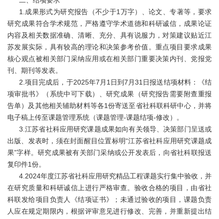
二、结项要求
1.成果形式为研究报告（不少于1万字）、论文、专著等，要求
研究成果符合学术规范，严格遵守学术道德和科研诚信，成果论证
内容及相关数据准确、清晰、充分、具有说服力，对策建议贴近江
苏发展实际，具有较高的理论和决策参考价值。重点项目要求成果
核心观点被相关部门采纳应用或在相关部门重要决策内刊、党报党
刊、期刊等发表。
2.项目完成后，于2025年7月1日到7月31日报送结项材料：《结
项审批书》（系统中可下载）、研究成果（研究报告需要附查重报
告单）及其他相关辅助材料等各1份寄送至省社科联科研中心，并将
电子稿上传至课题管理系统（课题管理-课题结项-修改）。
3.江苏省社科应用研究课题成果如向有关领导、决策部门呈送或
出版、发表时，须在封面醒目位置标明“江苏省社科应用研究课题成
果”字样。研究成果被有关部门采纳或公开发表后，向省社科联报送
复印件1份。
4.2024年度江苏省社科应用研究精品工程课题实行集中验收，并
在研究质量和科研诚信上进行严格审查。验收合格的项目，由省社
科联发给项目负责人《结项证书》；未通过验收的项目，课题负责
人应在规定期限内，根据评审意见进行修改、完善，并重新提出结