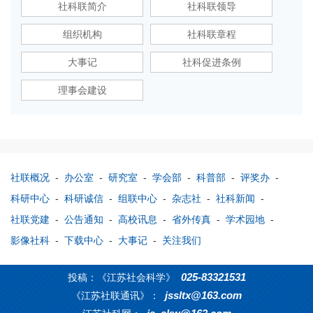
社科联简介
社科联领导
组织机构
社科联章程
大事记
社科促进条例
理事会建设
社联概况
-
办公室
-
研究室
-
学会部
-
科普部
-
评奖办
-
科研中心
-
科研诚信
-
组联中心
-
杂志社
-
社科新闻
-
社联党建
-
公告通知
-
高校讯息
-
省外传真
-
学术园地
-
影像社科
-
下载中心
-
大事记
-
关注我们
025-83321531
投稿：《江苏社会科学》
jssltx@163.com
《江苏社联通讯》：