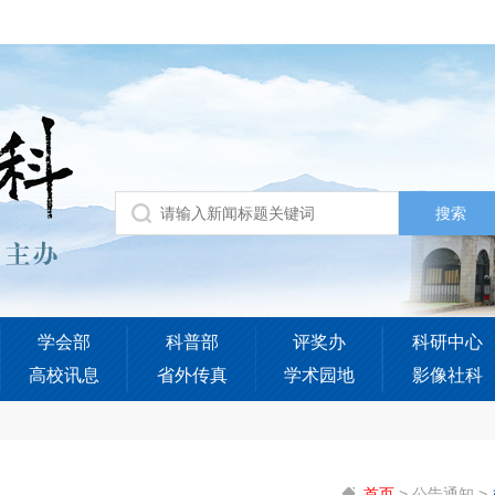
学会部
科普部
评奖办
科研中心
高校讯息
省外传真
学术园地
影像社科
首页
>
公告通知
>