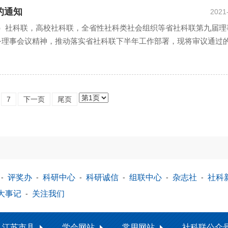
的通知
2021
市、区）社科联，高校社科联，全省性社科类社会组织等省社科联第九届理
务理事会议精神，推动落实省社科联下半年工作部署，现将审议通过
7
下一页
尾页
-
评奖办
-
科研中心
-
科研诚信
-
组联中心
-
杂志社
-
社科
大事记
-
关注我们
江苏市县
学会网站
常用网站
社科联公众