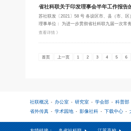
省社科联关于印发理事会半年工作报告
苏社联发〔2021〕58 号 各设区市、县（
理事单位： 为进一步贯彻省社科联九届一次常
会半年工作报告印...
查看详情 》
首页
上一页
1
2
3
4
5
6
社联概况
-
办公室
-
研究室
-
学会部
-
科普部
省外传真
-
学术园地
-
影像社科
-
下载中心
-
友情链接：
各省社科联
江苏高校