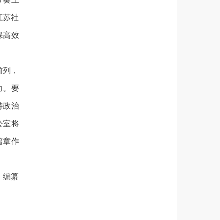
江苏社
保高效
前列，
力。要
持政治
公室将
篇章作
》编纂
。