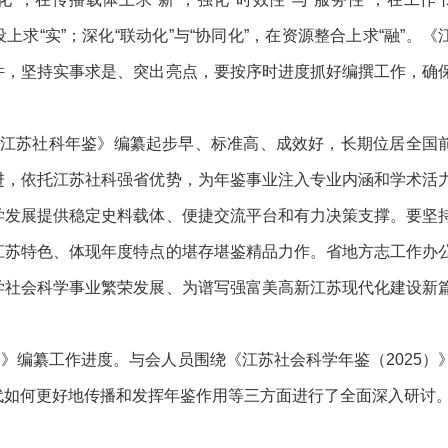
设上求“实”；深化“联动化”与“协同化”，在资源整合上求“融”。《
件，坚持实事求是、突出亮点，要按序时进度抓好编撰工作，确
江苏社科年鉴》编纂起步早、标准高、成效好，长期位居全国
进，依托江苏社科强省优势，为年鉴事业注入专业内涵和学术活
学发展提供稳定史料载体、便捷交流平台和有力决策支撑。要坚
江苏特色、体现年度特点的堪存堪鉴精品力作。省地方志工作办
学社会科学事业繁荣发展、为谱写强富美高新江苏现代化建设新
）》编纂工作进度。与会人员围绕《江苏社会科学年鉴（2025）
代如何更好地传播和发挥年鉴作用等三方面进行了全面深入研讨