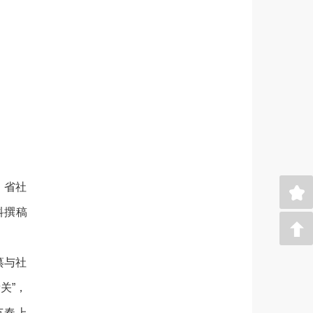
，省社
科撰稿
纂与社
关”，
节奏上