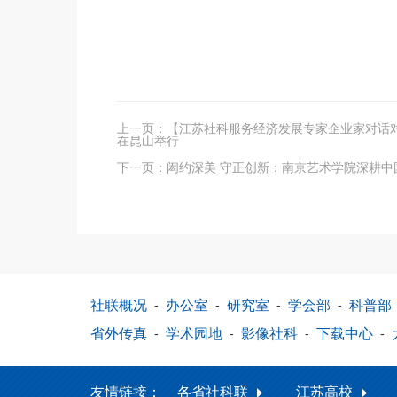
上一页：
【江苏社科服务经济发展专家企业家对话
在昆山举行
下一页：
闳约深美 守正创新：南京艺术学院深耕
社联概况
-
办公室
-
研究室
-
学会部
-
科普部
省外传真
-
学术园地
-
影像社科
-
下载中心
-
友情链接：
各省社科联
江苏高校