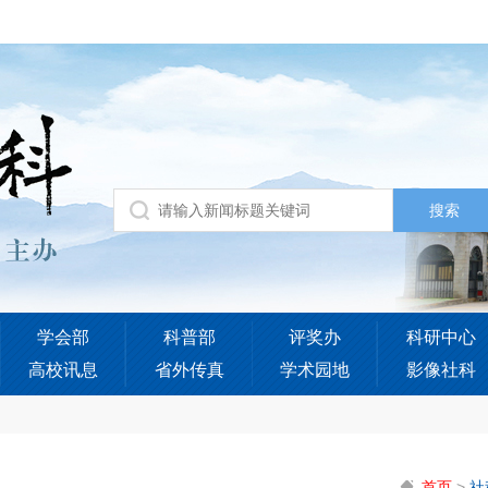
学会部
科普部
评奖办
科研中心
高校讯息
省外传真
学术园地
影像社科
首页
>
社