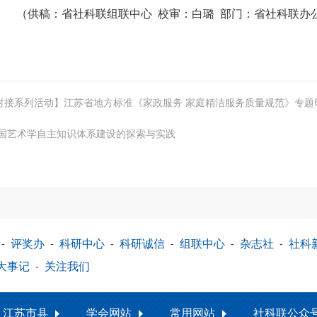
（供稿：省社科联组联中心 校审：白璐 部门：省社科联办
对接系列活动】江苏省地方标准《家政服务 家庭精洁服务质量规范》专题
中国艺术学自主知识体系建设的探索与实践
-
评奖办
-
科研中心
-
科研诚信
-
组联中心
-
杂志社
-
社科
大事记
-
关注我们
江苏市县
学会网站
常用网站
社科联公众