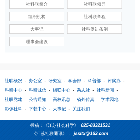
社科联简介
社科联领导
组织机构
社科联章程
大事记
社科促进条例
理事会建设
社联概况
-
办公室
-
研究室
-
学会部
-
科普部
-
评奖办
-
科研中心
-
科研诚信
-
组联中心
-
杂志社
-
社科新闻
-
社联党建
-
公告通知
-
高校讯息
-
省外传真
-
学术园地
-
影像社科
-
下载中心
-
大事记
-
关注我们
025-83321531
投稿：《江苏社会科学》
jssltx@163.com
《江苏社联通讯》：