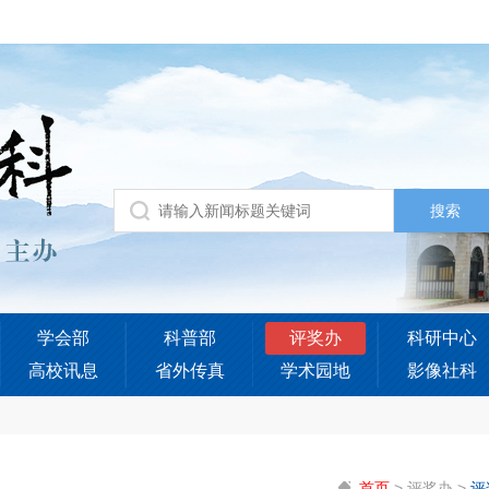
学会部
科普部
评奖办
科研中心
高校讯息
省外传真
学术园地
影像社科
首页
>
评奖办
>
评