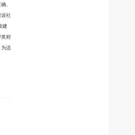
正确、
建设社
校建
评奖程
，为适