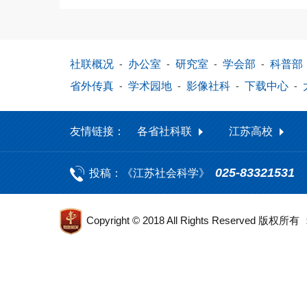
社联概况
-
办公室
-
研究室
-
学会部
-
科普部
省外传真
-
学术园地
-
影像社科
-
下载中心
-
友情链接：
各省社科联
江苏高校
025-83321531
投稿：《江苏社会科学》
Copyright © 2018 All Rights Reserved 版权所有