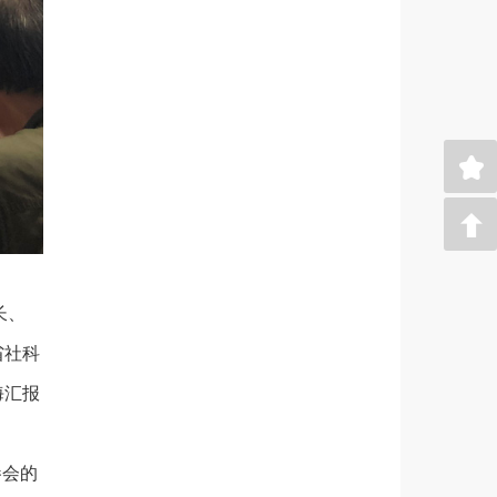
长、
省社科
海汇报
参会的