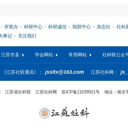
-
评奖办
-
科研中心
-
科研诚信
-
组联中心
-
杂志社
-
社科
大事记
-
关注我们
江苏市县
学会网站
常用网站
社科联公众
jssltx@163.com
js
《江苏社联通讯》：
江苏社科网：
 ：
江苏省社科联
江苏社科网
苏ICP备11039921号
地址：南京市