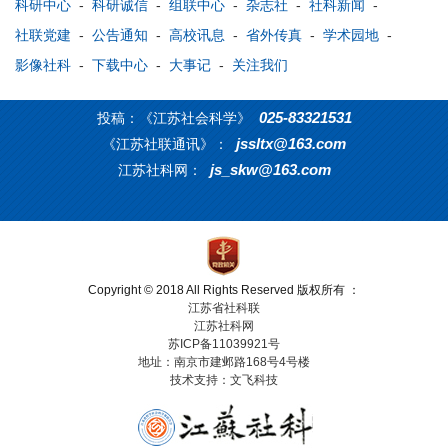
科研中心
-
科研诚信
-
组联中心
-
杂志社
-
社科新闻
-
社联党建
-
公告通知
-
高校讯息
-
省外传真
-
学术园地
-
影像社科
-
下载中心
-
大事记
-
关注我们
025-83321531
投稿：《江苏社会科学》
jssltx@163.com
《江苏社联通讯》：
js_skw@163.com
江苏社科网：
Copyright © 2018 All Rights Reserved 版权所有 ：
江苏省社科联
江苏社科网
苏ICP备11039921号
地址：南京市建邺路168号4号楼
技术支持：文飞科技