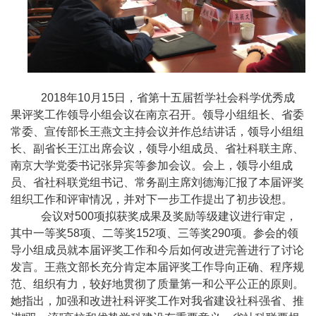
2018年
10
月
15
日，省第十五届哲学社会科学优秀成
果评奖工作领导小组会议在南京召开。领导小组组长、省委
常委、宣传部长王燕文主持会议并作总结讲话，领导小组组
长、副省长王江出席会议，领导小组成员、省社科联主席、
南京大学党委书记张异宾等参加会议。会上，领导小组成
员、省社科联党组书记、常务副主席刘德海汇报了本届评奖
组织工作和评审情况，并对下一步工作提出了初步设想。
会议对
500
项拟获奖成果及奖励等级建议进行审定，
其中一等奖
58
项、二等奖
152
项、三等奖
290
项。参会的领
导小组成员就本届评奖工作和今后如何改进完善进行了讨论
发言。王燕文部长充分肯定本届评奖工作导向正确、程序规
范、组织有力，较好地贯彻了质量第一和公平公正的原则。
她指出，加强和改进社科评奖工作对我省建设社科强省、推