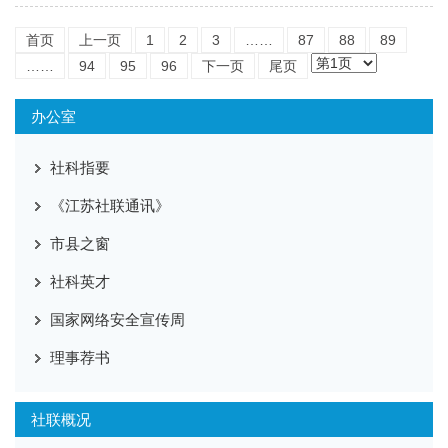
首页
上一页
1
2
3
……
87
88
89
……
94
95
96
下一页
尾页
办公室
社科指要
《江苏社联通讯》
市县之窗
社科英才
国家网络安全宣传周
理事荐书
社联概况