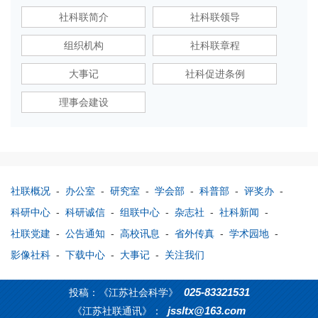
社科联简介
社科联领导
组织机构
社科联章程
大事记
社科促进条例
理事会建设
社联概况
-
办公室
-
研究室
-
学会部
-
科普部
-
评奖办
-
科研中心
-
科研诚信
-
组联中心
-
杂志社
-
社科新闻
-
社联党建
-
公告通知
-
高校讯息
-
省外传真
-
学术园地
-
影像社科
-
下载中心
-
大事记
-
关注我们
025-83321531
投稿：《江苏社会科学》
jssltx@163.com
《江苏社联通讯》：