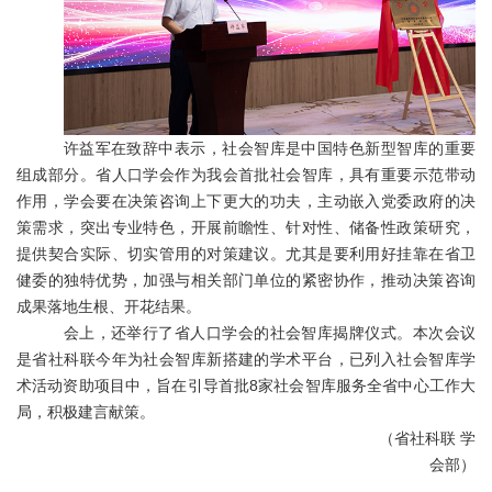
许益军在致辞中表示，社会智库是中国特色新型智库的重要
组成部分。省人口学会作为我会首批社会智库，具有重要示范带动
作用，学会要在决策咨询上下更大的功夫，主动嵌入党委政府的决
策需求，突出专业特色，开展前瞻性、针对性、储备性政策研究，
提供契合实际、切实管用的对策建议。尤其是要利用好挂靠在省卫
健委的独特优势，加强与相关部门单位的紧密协作，推动决策咨询
成果落地生根、开花结果。
会上，还举行了省人口学会的社会智库揭牌
仪式。本次会议
是省社科联今年为社会智库新搭建的学术平台，已列入社会智库学
术活动资助项目中，旨在引导首批
8家社会智库服务全省中心工作大
局，积极建言献策。
（省社科联
学
会部）