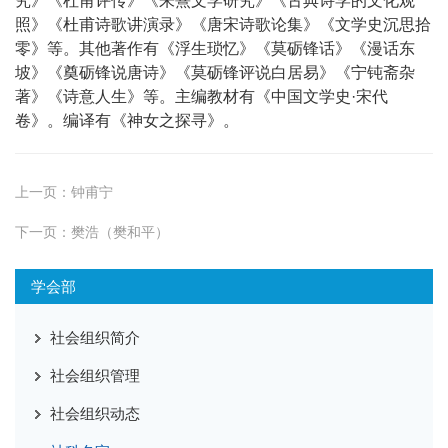
究》《杜甫评传》《朱熹文学研究》《古典诗学的文化观
照》《杜甫诗歌讲演录》《唐宋诗歌论集》《文学史沉思拾
零》等。其他著作有《浮生琐忆》《莫砺锋话》《漫话东
坡》《奠砺锋说唐诗》《莫砺锋评说白居易》《宁钝斋杂
著》《诗意人生》等。主编教材有《中国文学史·宋代
卷》。编译有《神女之探寻》。
上一页：
钟甫宁
下一页：
樊浩（樊和平）
学会部
社会组织简介
社会组织管理
社会组织动态