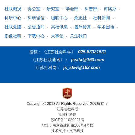
社联概况
-
办公室
-
研究室
-
学会部
-
科普部
-
评奖办
-
科研中心
-
科研诚信
-
组联中心
-
杂志社
-
社科新闻
-
社联党建
-
公告通知
-
高校讯息
-
省外传真
-
学术园地
-
影像社科
-
下载中心
-
大事记
-
关注我们
025-83321531
投稿：《江苏社会科学》
jssltx@163.com
《江苏社联通讯》：
js_skw@163.com
江苏社科网：
Copyright © 2018 All Rights Reserved 版权所有 ：
江苏省社科联
江苏社科网
苏ICP备11039921号
地址：南京市建邺路168号4号楼
技术支持：文飞科技