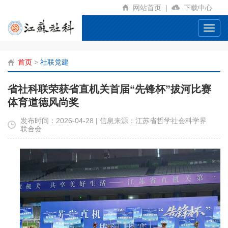
网站首页
|
下载中心
Toggl
navig
首页
>
社联党建
省社科联荣获省直机关首届“先锋杯”拔河比赛
体育道德风尚奖
发布时间：2026-04-28 | 信息来源：江苏省哲学社会科学界
联合会