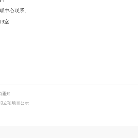
联中心联系。
19室
的通知
题拟立项项目公示