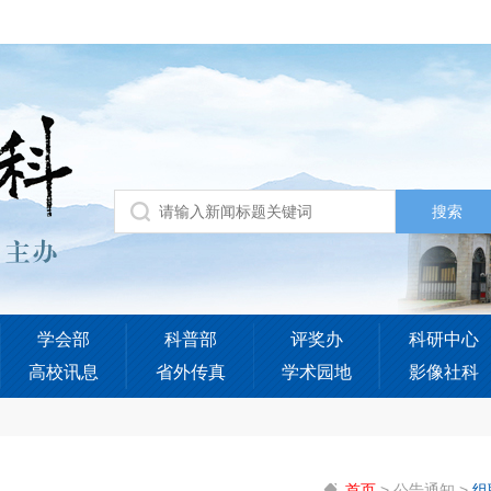
学会部
科普部
评奖办
科研中心
高校讯息
省外传真
学术园地
影像社科
首页
>
公告通知
>
组