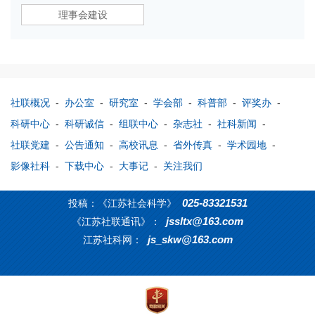
理事会建设
社联概况
-
办公室
-
研究室
-
学会部
-
科普部
-
评奖办
-
科研中心
-
科研诚信
-
组联中心
-
杂志社
-
社科新闻
-
社联党建
-
公告通知
-
高校讯息
-
省外传真
-
学术园地
-
影像社科
-
下载中心
-
大事记
-
关注我们
025-83321531
投稿：《江苏社会科学》
jssltx@163.com
《江苏社联通讯》：
js_skw@163.com
江苏社科网：