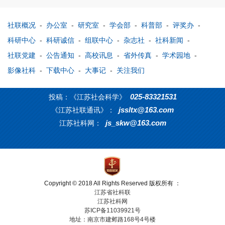
社联概况
-
办公室
-
研究室
-
学会部
-
科普部
-
评奖办
-
科研中心
-
科研诚信
-
组联中心
-
杂志社
-
社科新闻
-
社联党建
-
公告通知
-
高校讯息
-
省外传真
-
学术园地
-
影像社科
-
下载中心
-
大事记
-
关注我们
025-83321531
投稿：《江苏社会科学》
jssltx@163.com
《江苏社联通讯》：
js_skw@163.com
江苏社科网：
Copyright © 2018 All Rights Reserved 版权所有 ：
江苏省社科联
江苏社科网
苏ICP备11039921号
地址：南京市建邺路168号4号楼