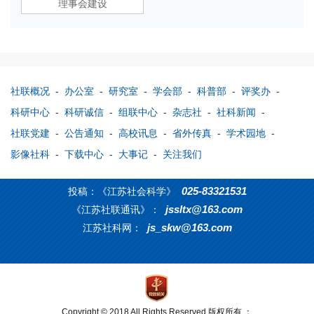
理事会建设
社联概况
-
办公室
-
研究室
-
学会部
-
科普部
-
评奖办
-
科研中心
-
科研诚信
-
组联中心
-
杂志社
-
社科新闻
-
社联党建
-
公告通知
-
高校讯息
-
省外传真
-
学术园地
-
影像社科
-
下载中心
-
大事记
-
关注我们
025-83321531
投稿：《江苏社会科学》
jssltx@163.com
《江苏社联通讯》：
js_skw@163.com
江苏社科网：
Copyright © 2018 All Rights Reserved 版权所有 ：