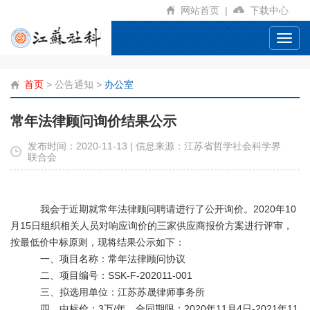
网站首页
|
下载中心
Toggl
navig
首页
>
公告通知
>
办公室
常年法律顾问询价结果公示
发布时间：2020-11-13 | 信息来源：江苏省哲学社会科学界
联合会
我会于近期就常年法律顾问聘请进行了公开询价。
2020
年
10
月
15
日
组织
相关人员对响应询价的三家供应商报价方案进行评审，
按最低价中标原则，现将结果公示如下：
一、
项目名称：常年法律顾问协议
二、项目编号：
SSK-F-202011-001
三、
拟选用单位
：
江苏苏晟律师事务所
四、中标价：
3
万
/
年，合同期限：
2020
年
11
月
4
日
-2021
年
11