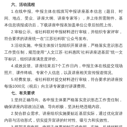
六、活动流程
1.在线申报。申报主体在线填写申报讲座基本信息（题目、时
间、地点、受众、讲座大纲、讲座专家等），并上传所需附件。基
本信息填报成功后，下载讲座申报表加盖单位公章后拍照上传。
2.审核公示。省社科联对申报材料进行审核，并组织专家评审，
符合要求的讲座统一在“江苏社科联”公众号发布。
3.活动实施。申报主体按计划组织开展讲座，严格落实意识形态
工作责任制，规范使用“‘人文江苏·社科惠民’社科讲座进基层”统一文
字标识，组织讲座满意度评价。
4.成效反馈。讲座结束后7个工作日内，申报主体在线提交现场
照片、课件终稿、专家个人信息，以及讲座相关宣传报道情况。
5.经费发放。省社科联对提交材料进行审核，符合要求的讲座按
每场1000元（税后）向主讲专家拨付讲课费用。
七、有关要求
1.坚持正确导向。各申报主体要严格落实意识形态工作责任制，
确保讲座内容政治正确、导向积极，坚决杜绝违规内容。
2.契合群众需求。讲座组织实施要贴近基层实际，通过优化宣讲
内容与活动形式，切实提升宣讲的针对性、吸引力和实效性。