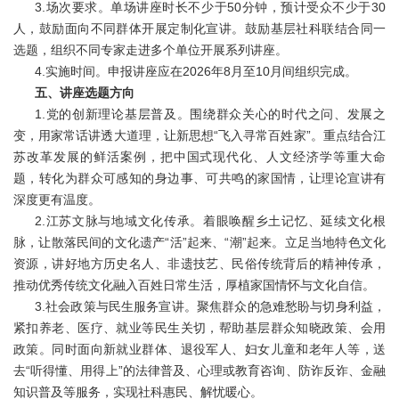
3.场次要求。单场讲座时长不少于50分钟，预计受众不少于30
人，鼓励面向不同群体开展定制化宣讲。鼓励基层社科联结合同一
选题，组织不同专家走进多个单位开展系列讲座。
4.实施时间。申报讲座应在2026年8月至10月间组织完成。
五、讲座选题方向
1.党的创新理论基层普及。围绕群众关心的时代之问、发展之
变，用家常话讲透大道理，让新思想“飞入寻常百姓家”。重点结合江
苏改革发展的鲜活案例，把中国式现代化、人文经济学等重大命
题，转化为群众可感知的身边事、可共鸣的家国情，让理论宣讲有
深度更有温度。
2.江苏文脉与地域文化传承。着眼唤醒乡土记忆、延续文化根
脉，让散落民间的文化遗产“活”起来、“潮”起来。立足当地特色文化
资源，讲好地方历史名人、非遗技艺、民俗传统背后的精神传承，
推动优秀传统文化融入百姓日常生活，厚植家国情怀与文化自信。
3.社会政策与民生服务宣讲。聚焦群众的急难愁盼与切身利益，
紧扣养老、医疗、就业等民生关切，帮助基层群众知晓政策、会用
政策。同时面向新就业群体、退役军人、妇女儿童和老年人等，送
去“听得懂、用得上”的法律普及、心理或教育咨询、防诈反诈、金融
知识普及等服务，实现社科惠民、解忧暖心。