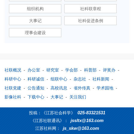
组织机构
社科联章程
大事记
社科促进条例
理事会建设
社联概况
-
办公室
-
研究室
-
学会部
-
科普部
-
评奖办
-
科研中心
-
科研诚信
-
组联中心
-
杂志社
-
社科新闻
-
社联党建
-
公告通知
-
高校讯息
-
省外传真
-
学术园地
-
影像社科
-
下载中心
-
大事记
-
关注我们
025-83321531
投稿：《江苏社会科学》
jssltx@163.com
《江苏社联通讯》：
js_skw@163.com
江苏社科网：