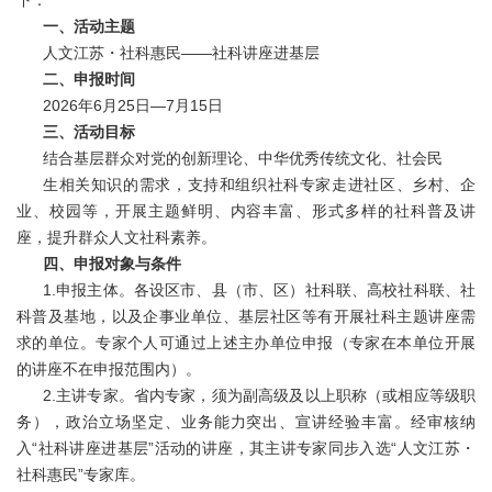
下：
一、活动主题
人文江苏・社科惠民——社科讲座进基层
二、申报时间
2026年6月25日—7月15日
三、活动目标
结合基层群众对党的创新理论、中华优秀传统文化、社会民
生相关知识的需求，支持和组织社科专家走进社区、乡村、企
业、校园等，开展主题鲜明、内容丰富、形式多样的社科普及讲
座，提升群众人文社科素养。
四、申报对象与条件
1.申报主体。各设区市、县（市、区）社科联、高校社科联、社
科普及基地，以及企事业单位、基层社区等有开展社科主题讲座需
求的单位。专家个人可通过上述主办单位申报（专家在本单位开展
的讲座不在申报范围内）。
2.主讲专家。省内专家，须为副高级及以上职称（或相应等级职
务），政治立场坚定、业务能力突出、宣讲经验丰富。经审核纳
入“社科讲座进基层”活动的讲座，其主讲专家同步入选“人文江苏・
社科惠民”专家库。