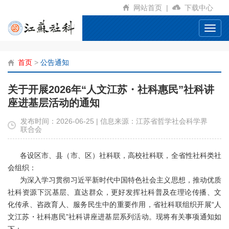
网站首页
|
下载中心
Toggl
navig
首页
>
公告通知
关于开展2026年“人文江苏・社科惠民”社科讲
座进基层活动的通知
发布时间：2026-06-25 | 信息来源：江苏省哲学社会科学界
联合会
各设区市、县（市、区）社科联，高校社科联，全省性社科类社
会组织：
为深入学习贯彻习近平新时代中国特色社会主义思想，推动优质
社科资源下沉基层、直达群众，更好发挥社科普及在理论传播、文
化传承、咨政育人、服务民生中的重要作用，省社科联组织开展“人
文江苏・社科惠民”社科讲座进基层系列活动。现将有关事项通知如