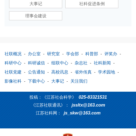
大事记
社科促进条例
理事会建设
社联概况
-
办公室
-
研究室
-
学会部
-
科普部
-
评奖办
-
科研中心
-
科研诚信
-
组联中心
-
杂志社
-
社科新闻
-
社联党建
-
公告通知
-
高校讯息
-
省外传真
-
学术园地
-
影像社科
-
下载中心
-
大事记
-
关注我们
025-83321531
投稿：《江苏社会科学》
jssltx@163.com
《江苏社联通讯》：
js_skw@163.com
江苏社科网：