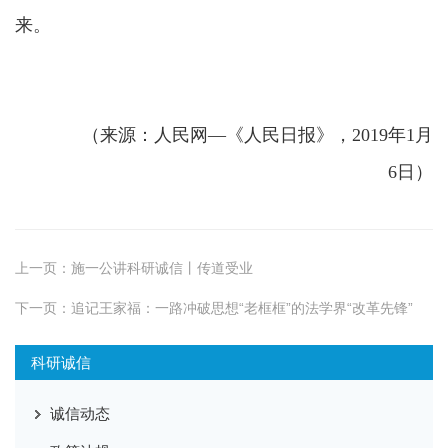
来。
（
来源：人民网
—《
人民日报
》
，
2019
年
1
月
6
日
）
上一页：
施一公讲科研诚信丨传道受业
下一页：
追记王家福：一路冲破思想“老框框”的法学界“改革先锋”
科研诚信
诚信动态