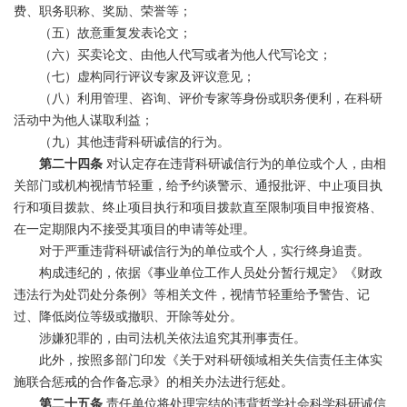
费、职务职称、奖励、荣誉等；
（五）故意重复发表论文；
（六）买卖论文、由他人代写或者为他人代写论文；
（七）虚构同行评议专家及评议意见；
（八）利用管理、咨询、评价专家等身份或职务便利，在科研
活动中为他人谋取利益；
（九）其他违背科研诚信的行为。
第二十四条
对认定存在违背科研诚信行为的单位或个人，由相
关部门或机构视情节轻重，给予约谈警示、通报批评、中止项目执
行和项目拨款、终止项目执行和项目拨款直至限制项目申报资格、
在一定期限内不接受其项目的申请等处理。
对于严重违背科研诚信行为的单位或个人，实行终身追责。
构成违纪的，依据《事业单位工作人员处分暂行规定》《财政
违法行为处罚处分条例》等相关文件，视情节轻重给予警告、记
过、降低岗位等级或撤职、开除等处分。
涉嫌犯罪的，由司法机关依法追究其刑事责任。
此外，按照多部门印发《关于对科研领域相关失信责任主体实
施联合惩戒的合作备忘录》的相关办法进行惩处。
第二十五条
责任单位将处理完结的违背哲学社会科学科研诚信