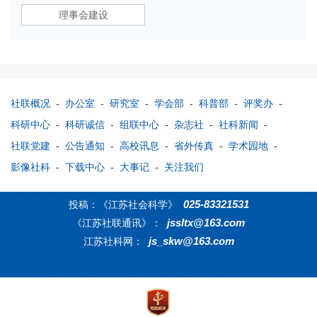
理事会建设
社联概况
-
办公室
-
研究室
-
学会部
-
科普部
-
评奖办
-
科研中心
-
科研诚信
-
组联中心
-
杂志社
-
社科新闻
-
社联党建
-
公告通知
-
高校讯息
-
省外传真
-
学术园地
-
影像社科
-
下载中心
-
大事记
-
关注我们
025-83321531
投稿：《江苏社会科学》
jssltx@163.com
《江苏社联通讯》：
js_skw@163.com
江苏社科网：