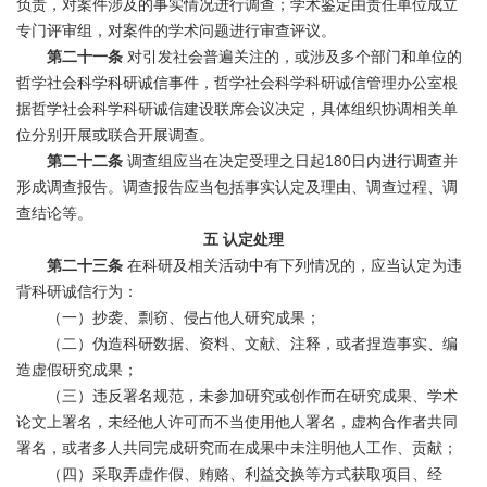
负责，对案件涉及的事实情况进行调查；学术鉴定由责任单位成立
专门评审组，对案件的学术问题进行审查评议。
第二十一条
对引发社会普遍关注的，或涉及多个部门和单位的
哲学社会科学科研诚信事件，哲学社会科学科研诚信管理办公室根
据哲学社会科学科研诚信建设联席会议决定，具体组织协调相关单
位分别开展或联合开展调查。
第二十二条
调查组应当在决定受理之日起180日内进行调查并
形成调查报告。调查报告应当包括事实认定及理由、调查过程、调
查结论等。
五
认定处理
第二十三条
在科研及相关活动中有下列情况的，应当认定为违
背科研诚信行为：
（一）抄袭、剽窃、侵占他人研究成果；
（二）伪造科研数据、资料、文献、注释，或者捏造事实、编
造虚假研究成果；
（三）违反署名规范，未参加研究或创作而在研究成果、学术
论文上署名，未经他人许可而不当使用他人署名，虚构合作者共同
署名，或者多人共同完成研究而在成果中未注明他人工作、贡献；
（四）采取弄虚作假、贿赂、利益交换等方式获取项目、经