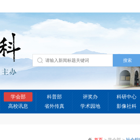
学会部
科普部
评奖办
科研中心
高校讯息
省外传真
学术园地
影像社科
首页
>
学会部
>
社会组