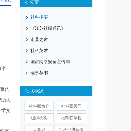
办公室
社科指要
《江苏社联通讯》
市县之窗
社科英才
国家网络安全宣传周
春作
理事荐书
宣传
社联概况
帮助大
社科联简介
社科联领导
科学文
组织机构
社科联章程
大事记
社科促进条例