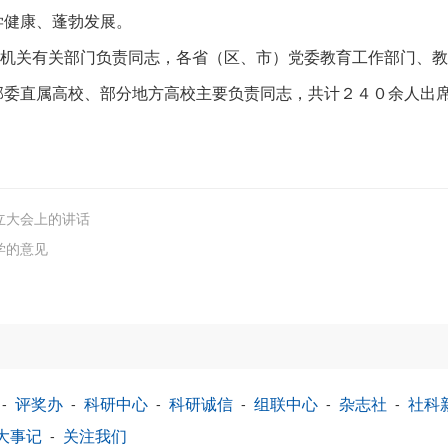
学健康、蓬勃发展。
机关有关部门负责同志，各省（区、市）党委教育工作部门、教
部委直属高校、部分地方高校主要负责同志，共计２４０余人出
立大会上的讲话
学的意见
-
评奖办
-
科研中心
-
科研诚信
-
组联中心
-
杂志社
-
社科
大事记
-
关注我们