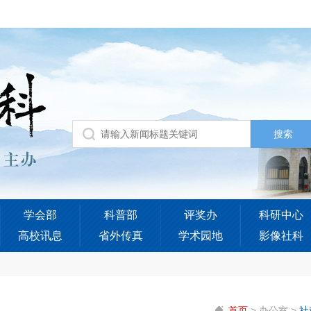
学会部
科普部
评奖办
科研中心
高校讯息
省外传真
学术园地
影像社科
首页
>
办公室
>
社