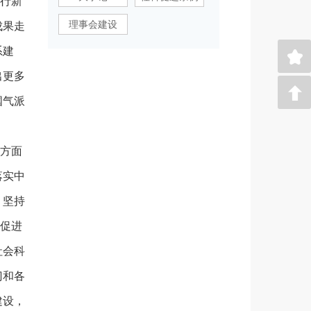
行新
理事会建设
成果走
系建
出更多
国气派
方面
落实中
，坚持
，促进
社会科
门和各
建设，