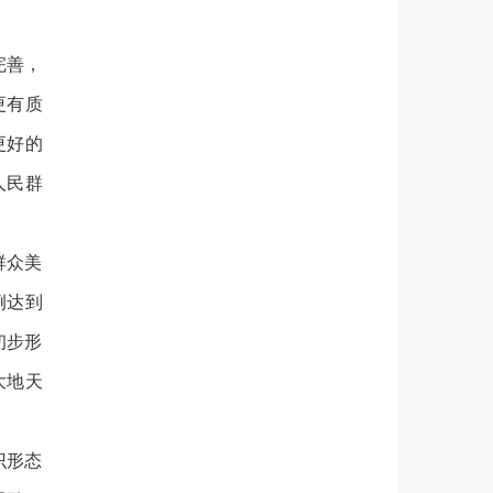
完善，
更有质
更好的
人民群
群众美
例达到
初步形
大地天
识形态