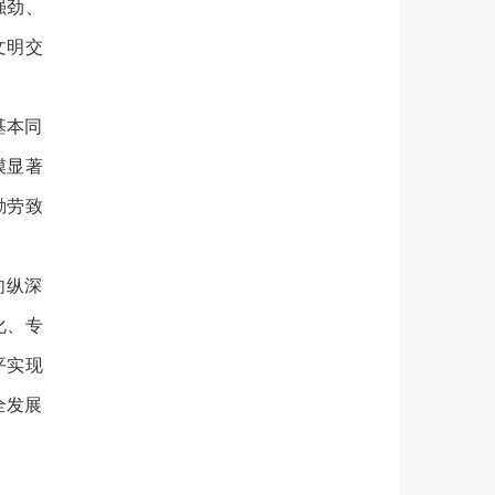
强劲、
文明交
基本同
模显著
勤劳致
向纵深
化、专
平实现
全发展