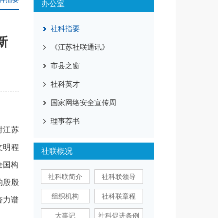
办公室
社科指要
新
《江苏社联通讯》
市县之窗
社科英才
国家网络安全宣传周
理事荐书
对江苏
文明程
社联概况
全国构
社科联简介
社科联领导
的殷殷
组织机构
社科联章程
奋力谱
大事记
社科促进条例