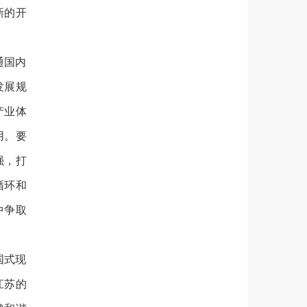
新的开
通国内
发展规
产业体
用。要
强，打
循环和
中争取
国式现
江苏的