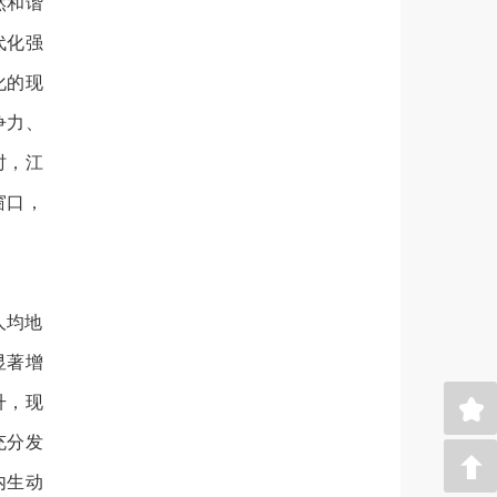
然和谐
代化强
化的现
争力、
时，江
窗口，
人均地
显著增
升，现
充分发
内生动