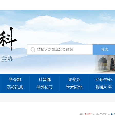
学会部
科普部
评奖办
科研中心
高校讯息
省外传真
学术园地
影像社科
首页
>
办公室
>
社