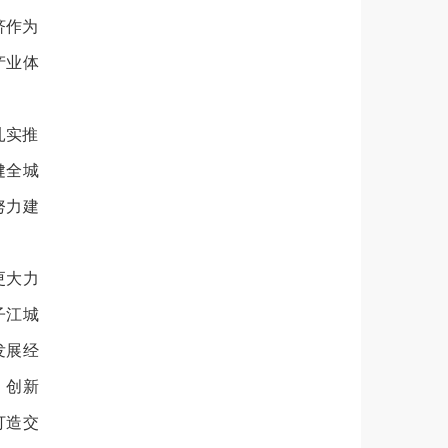
济作为
产业体
扎实推
健全城
努力建
更大力
子江城
发展经
，创新
打造交