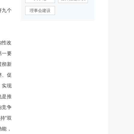
好九个
理事会建设
构性改
第一要
贯彻新
整、促
，实现
也是推
内竞争
坚持
“双
动能，