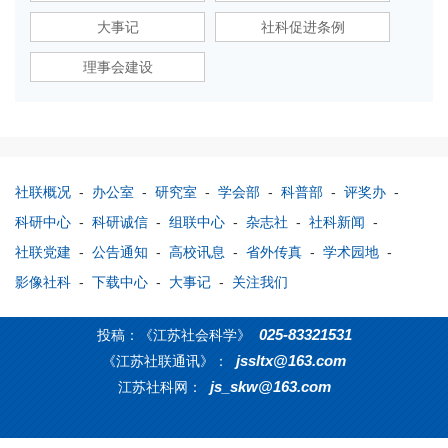
大事记
社科促进条例
理事会建设
社联概况
-
办公室
-
研究室
-
学会部
-
科普部
-
评奖办
-
科研中心
-
科研诚信
-
组联中心
-
杂志社
-
社科新闻
-
社联党建
-
公告通知
-
高校讯息
-
省外传真
-
学术园地
-
影像社科
-
下载中心
-
大事记
-
关注我们
025-83321531
投稿：《江苏社会科学》
jssltx@163.com
《江苏社联通讯》：
js_skw@163.com
江苏社科网：