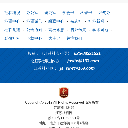
社联概况
-
办公室
-
研究室
-
学会部
-
科普部
-
评奖办
-
科研中心
-
科研诚信
-
组联中心
-
杂志社
-
社科新闻
-
社联党建
-
公告通知
-
高校讯息
-
省外传真
-
学术园地
-
影像社科
-
下载中心
-
大事记
-
关注我们
025-83321531
投稿：《江苏社会科学》
jssltx@163.com
《江苏社联通讯》：
js_skw@163.com
江苏社科网：
Copyright © 2018 All Rights Reserved 版权所有 ：
江苏省社科联
江苏社科网
苏ICP备11039921号
地址：南京市建邺路168号4号楼