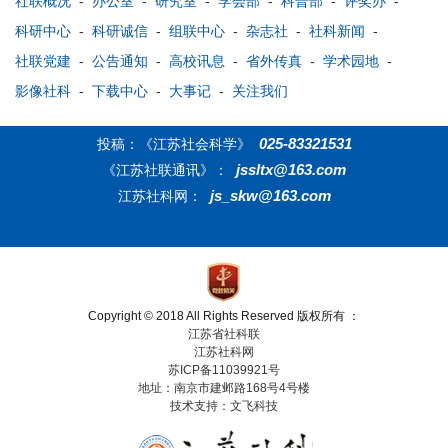
社联概况
-
办公室
-
研究室
-
学会部
-
科普部
-
评奖办
-
科研中心
-
科研诚信
-
组联中心
-
杂志社
-
社科新闻
-
社联党建
-
公告通知
-
高校讯息
-
省外传真
-
学术园地
-
影像社科
-
下载中心
-
大事记
-
关注我们
025-83321531
投稿：《江苏社会科学》
jssltx@163.com
《江苏社联通讯》：
js_skw@163.com
江苏社科网：
Copyright © 2018 All Rights Reserved 版权所有 ：
江苏省社科联
江苏社科网
苏ICP备11039921号
地址：南京市建邺路168号4号楼
技术支持：文飞科技