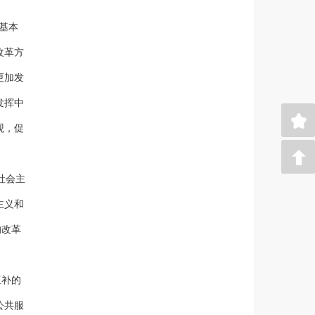
基本
改革方
更加发
发挥中
观，促
社会主
主义和
的改革
互补的
公共服