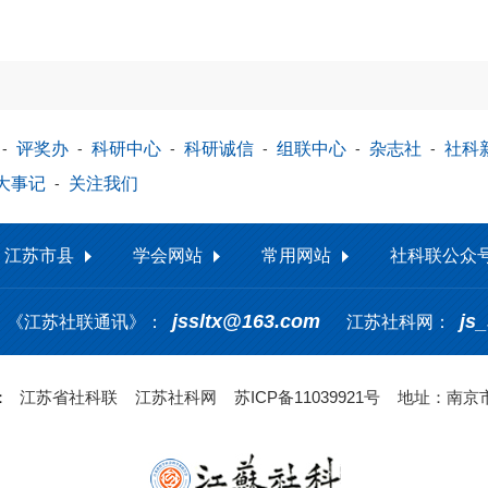
-
评奖办
-
科研中心
-
科研诚信
-
组联中心
-
杂志社
-
社科
大事记
-
关注我们
江苏市县
学会网站
常用网站
社科联公众
jssltx@163.com
js
《江苏社联通讯》：
江苏社科网：
 ：
江苏省社科联
江苏社科网
苏ICP备11039921号
地址：南京市