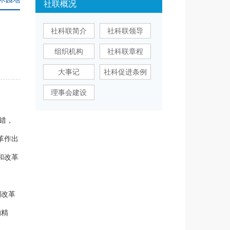
社联概况
社科联简介
社科联领导
组织机构
社科联章程
大事记
社科促进条例
理事会建设
错，
革作出
和改革
制改革
的精