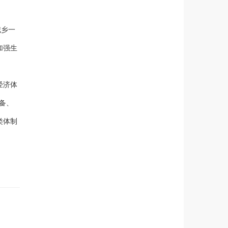
城乡一
加强生
经济体
备、
类体制