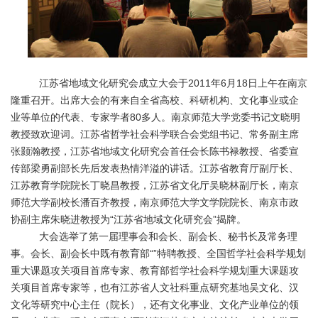
江苏省地域文化研究会成立大会于2011年6月18日上午在南京
隆重召开。出席大会的有来自全省高校、科研机构、文化事业或企
业等单位的代表、专家学者80多人。南京师范大学党委书记文晓明
教授致欢迎词。江苏省哲学社会科学联合会党组书记、常务副主席
张颢瀚教授，江苏省地域文化研究会首任会长陈书禄教授、省委宣
传部梁勇副部长先后发表热情洋溢的讲话。江苏省教育厅副厅长、
江苏教育学院院长丁晓昌教授，江苏省文化厅吴晓林副厅长，南京
师范大学副校长潘百齐教授，南京师范大学文学院院长、南京市政
协副主席朱晓进教授为“江苏省地域文化研究会”揭牌。
大会选举了第一届理事会和会长、副会长、秘书长及常务理
事。会长、副会长中既有教育部“”特聘教授、全国哲学社会科学规划
重大课题攻关项目首席专家、教育部哲学社会科学规划重大课题攻
关项目首席专家等，也有江苏省人文社科重点研究基地吴文化、汉
文化等研究中心主任（院长），还有文化事业、文化产业单位的领