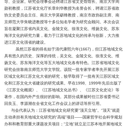
导、企业家。研究会理事会还聘请江苏省文史馆馆长、南京大学周
勋初教授，江苏省文化厅长章剑华教授为名誉会长，聘请江苏省政
协文史委员会主任、南京大学莫砺锋教授，南京市政协副主席、南
京师范大学朱晓进教授等十多位知名学者为研究会顾问。本次会议
旨在凝聚江苏省内吴文化、金陵文化、徐淮文化、维扬文化、苏东
海洋文化的研究力量，着力于江苏地域文化的传承与创新，大力推
进江苏文化强省的建设。
虽然江苏省的得名始于清代康熙六年(1667)，但江苏地域文化
具有悠久的历史、深厚的传统，吴文化、金陵文化、徐淮文化、维
扬文化、苏东海洋文化等五大地域文化各有特色。江苏省地域文化
研究会挂靠南京师范大学文学院。该院一批专家学者率先开展江苏
区域文化和江苏文化大省的研究，较早取得了一批有关江苏区域文
化和江苏文化大省建设的研究成果。早在1998、1999年先后出版了
《江苏文化概观》、《江苏地域文化丛书》、《江苏文化史论》等
著作，在国内外产生很好的影响。其部分成果被时任江苏省委书记
回良玉、李源潮在全省文化工作会议上的讲话等所引用。
与会代表认为：江苏省地域文化研究要“顶天立地”。“顶天”就是
主动承担有关地域文化研究的“高端”项目——国家哲学社会科学规划
办和和教育部重大课题攻关项目；“立地”就立足江苏本地开展地域文