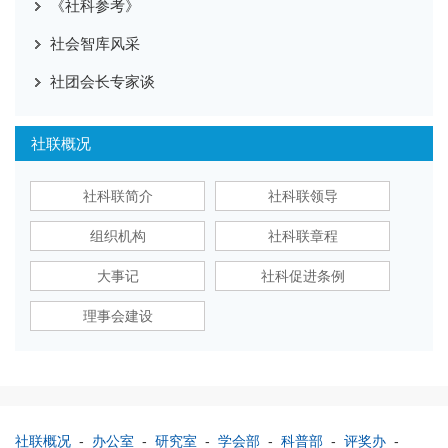
《社科参考》
社会智库风采
社团会长专家谈
社联概况
社科联简介
社科联领导
组织机构
社科联章程
大事记
社科促进条例
理事会建设
社联概况
-
办公室
-
研究室
-
学会部
-
科普部
-
评奖办
-