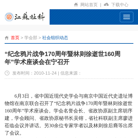
网站首页
|
下载中心
Toggl
navig
首页
>
学会部
>
社会组织动态
“纪念鸦片战争170周年暨林则徐逝世160周
年”学术座谈会在宁召开
发布时间：2010-11-24 | 信息来源：
6
月
3
日
，省中国近现代史学会与南京中国近代史遗址博
物馆在南京联合召开了“纪念鸦片战争
170
周年暨林则徐逝世
160
周年”学术座谈会。学会名誉会长、省政协原副主席胡序
建，学会顾问、省政协原秘书长吴镕，省社科联副主席廖进
莅临会议并讲话。另
30
余位专家学者以及林则徐后裔等出席
了会议。