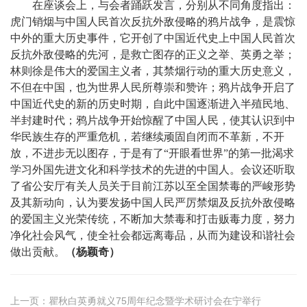
在座谈会上，与会者踊跃发言，分别从不同角度指出：
虎门销烟与中国人民首次反抗外敌侵略的鸦片战争，是震惊
中外的重大历史事件，它开创了中国近代史上中国人民首次
反抗外敌侵略的先河，是救亡图存的正义之举、英勇之举；
林则徐是伟大的爱国主义者，其禁烟行动的重大历史意义，
不但在中国，也为世界人民所尊崇和赞许；鸦片战争开启了
中国近代史的新的历史时期，自此中国逐渐进入半殖民地、
半封建时代；鸦片战争开始惊醒了中国人民，使其认识到中
华民族生存的严重危机，若继续顽固自闭而不革新，不开
放，不进步无以图存，于是有了“开眼看世界”的第一批渴求
学习外国先进文化和科学技术的先进的中国人。会议还听取
了省公安厅有关人员关于目前江苏以至全国禁毒的严峻形势
及其新动向，认为要发扬中国人民严厉禁烟及反抗外敌侵略
的爱国主义光荣传统，不断加大禁毒和打击贩毒力度，努力
净化社会风气，使全社会都远离毒品，从而为建设和谐社会
做出贡献。
（杨颖奇）
上一页：
瞿秋白英勇就义75周年纪念暨学术研讨会在宁举行