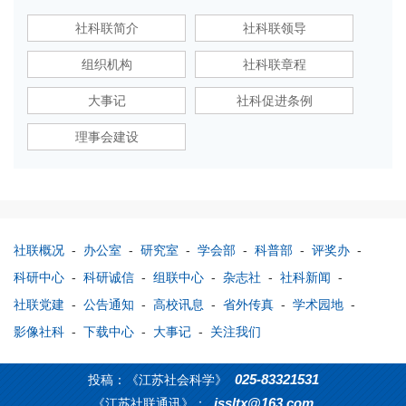
社科联简介
社科联领导
组织机构
社科联章程
大事记
社科促进条例
理事会建设
社联概况
-
办公室
-
研究室
-
学会部
-
科普部
-
评奖办
-
科研中心
-
科研诚信
-
组联中心
-
杂志社
-
社科新闻
-
社联党建
-
公告通知
-
高校讯息
-
省外传真
-
学术园地
-
影像社科
-
下载中心
-
大事记
-
关注我们
025-83321531
投稿：《江苏社会科学》
jssltx@163.com
《江苏社联通讯》：