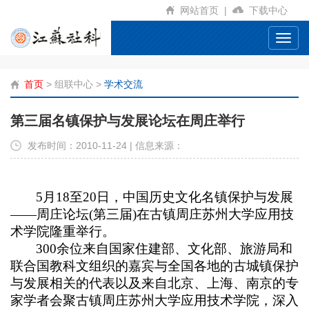
网站首页
|
下载中心
Toggl
navig
首页
>
组联中心
>
学术交流
第三届名镇保护与发展论坛在周庄举行
发布时间：2010-11-24 | 信息来源：
5
月
18
至
20
日，中国历史文化名镇保护与发展
——周庄论坛
(
第三届
)
在古镇周庄苏州大学应用技
术学院隆重举行。
300
余位来自国家住建部、文化部、旅游局和
联合国教科文组织的嘉宾与全国各地的古城镇保护
与发展相关的代表以及来自北京、上海、南京的专
家学者会聚古镇周庄苏州大学应用技术学院，深入