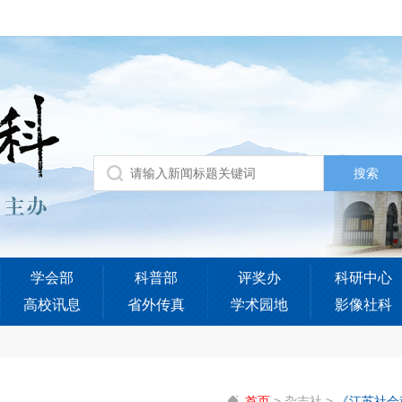
学会部
科普部
评奖办
科研中心
高校讯息
省外传真
学术园地
影像社科
首页
>
杂志社
>
《江苏社会